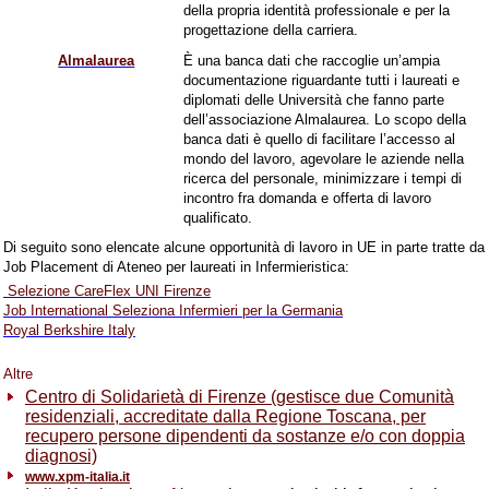
della propria identità professionale e per la
progettazione della carriera.
Almalaurea
È una banca dati che raccoglie un’ampia
documentazione riguardante tutti i laureati e
diplomati delle Università che fanno parte
dell’associazione Almalaurea. Lo scopo della
banca dati è quello di facilitare l’accesso al
mondo del lavoro, agevolare le aziende nella
ricerca del personale, minimizzare i tempi di
incontro fra domanda e offerta di lavoro
qualificato.
Di seguito sono elencate alcune opportunità di lavoro in UE in parte tratte da
Job Placement di Ateneo per laureati in Infermieristica:
Selezione CareFlex UNI Firenze
Job International Seleziona Infermieri per la Germania
Royal Berkshire Italy
Altre
Centro di Solidarietà di Firenze (gestisce due Comunità
residenziali, accreditate dalla Regione Toscana, per
recupero persone dipendenti da sostanze e/o con doppia
diagnosi)
www.xpm-italia.it