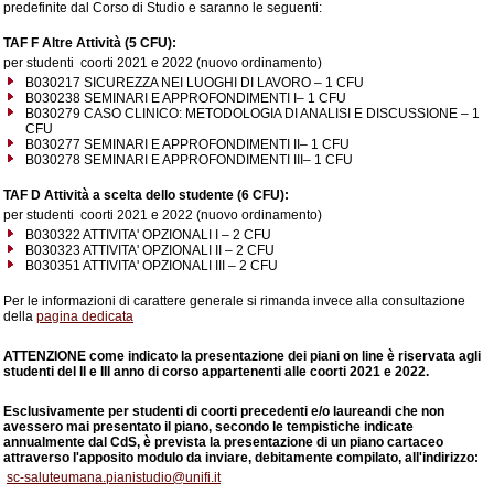
predefinite dal Corso di Studio e saranno le seguenti:
TAF F Altre Attività (5 CFU):
per studenti coorti 2021 e 2022 (nuovo ordinamento)
B030217 SICUREZZA NEI LUOGHI DI LAVORO – 1 CFU
B030238 SEMINARI E APPROFONDIMENTI I– 1 CFU
B030279 CASO CLINICO: METODOLOGIA DI ANALISI E DISCUSSIONE – 1
CFU
B030277 SEMINARI E APPROFONDIMENTI II– 1 CFU
B030278 SEMINARI E APPROFONDIMENTI III– 1 CFU
TAF D Attività a scelta dello studente (6 CFU):
per studenti coorti 2021 e 2022 (nuovo ordinamento)
B030322 ATTIVITA' OPZIONALI I – 2 CFU
B030323 ATTIVITA' OPZIONALI II – 2 CFU
B030351 ATTIVITA' OPZIONALI III – 2 CFU
Per le informazioni di carattere generale si rimanda invece alla consultazione
della
pagina
dedicata
ATTENZIONE
come indicato la presentazione dei piani on line è riservata
agli
studenti del II e III anno di corso appartenenti alle coorti 2021 e 2022.
Esclusivamente per studenti di coorti precedenti e/o laureandi che non
avessero mai presentato il piano, secondo le tempistiche indicate
annualmente dal CdS, è prevista la presentazione di un piano cartaceo
attraverso l'apposito modulo
da inviare, debitamente compilato, all'indirizzo:
sc-saluteumana.pianistudio@unifi.it