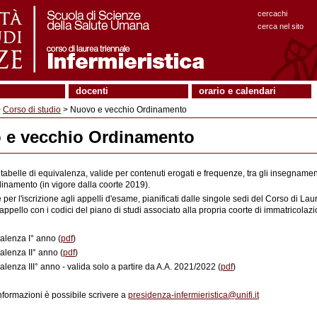
cercachi
cerca nel sito
docenti
orario e calendari
>
Corso di studio
> Nuovo e vecchio Ordinamento
 e vecchio Ordinamento
e tabelle di equivalenza, valide per contenuti erogati e frequenze, tra gli insegnam
inamento (in vigore dalla coorte 2019).
 per l'iscrizione agli appelli d'esame, pianificati dalle singole sedi del Corso di La
'appello con i codici del piano di studi associato alla propria coorte di immatricolaz
alenza I° anno (
pdf
)
alenza II° anno (
pdf
)
alenza III° anno - valida solo a partire da A.A. 2021/2022 (
pdf
)
informazioni è possibile scrivere a
presidenza-infermieristica@unifi.it