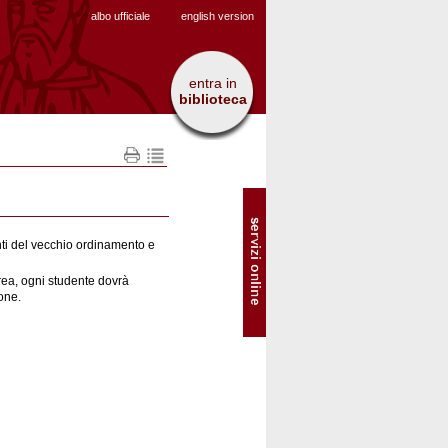
albo ufficiale
english version
entra in
biblioteca
SOL
-
Servizi
online
enti del vecchio ordinamento e
urea, ogni studente dovrà
ione.