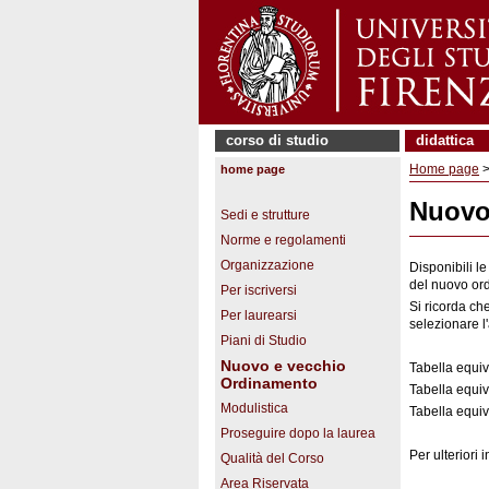
corso di studio
didattica
Home page
home page
Nuovo
Sedi e strutture
Norme e regolamenti
Organizzazione
Disponibili l
del nuovo ord
Per iscriversi
Si ricorda che
Per laurearsi
selezionare l
Piani di Studio
Nuovo e vecchio
Tabella equiv
Ordinamento
Tabella equiv
Modulistica
Tabella equiv
Proseguire dopo la laurea
Per ulteriori 
Qualità del Corso
Area Riservata