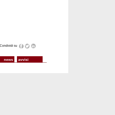
Condividi su
news
avvisi