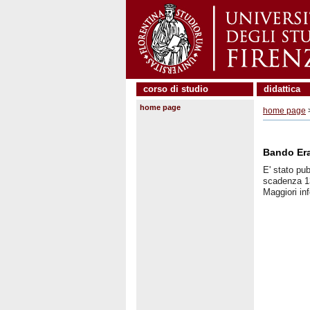
corso di studio
didattica
home page
home page
Bando Era
E' stato pu
scadenza 13
Maggiori in