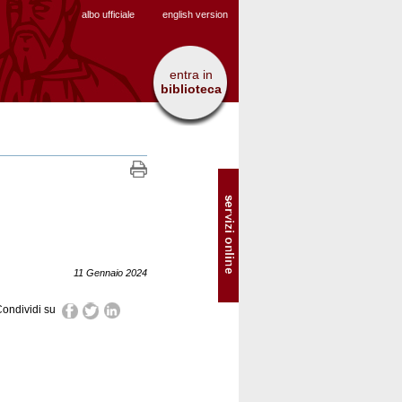
albo ufficiale
english version
entra in
biblioteca
SOL
-
Servizi
online
11 Gennaio 2024
ondividi su